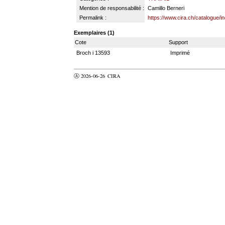
Mention de responsabilité :
Camillo Berneri
Permalink :
https://www.cira.ch/catalogue/
Exemplaires (1)
Cote
Support
Broch i 13593
Imprimé
Ⓐ 2026-06-26
CIRA
valider