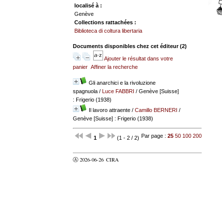
localisé à :
Genève
Collections rattachées :
Biblioteca di coltura libertaria
Documents disponibles chez cet éditeur (
2
)
Ajouter le résultat dans votre
panier
Affiner la recherche
Gli anarchici e la rivoluzione
spagnuola
/
Luce FABBRI
/ Genève [Suisse]
: Frigerio (1938)
Il lavoro attraente
/
Camillo BERNERI
/
Genève [Suisse] : Frigerio (1938)
Par page :
25
50
100
200
1
(1 - 2 / 2)
Ⓐ 2026-06-26
CIRA
valider