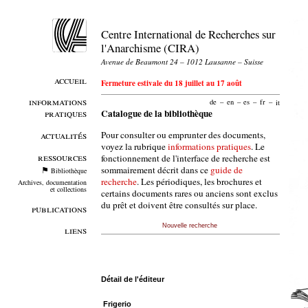
Centre International de Recherches sur
l'Anarchisme (CIRA)
Avenue de Beaumont 24 – 1012 Lausanne – Suisse
accueil
Fermeture estivale du 18 juillet au 17 août
informations
de
–
en
–
es
–
fr
–
it
pratiques
Catalogue de la bibliothèque
Pour consulter ou emprunter des documents,
actualités
voyez la rubrique
informations pratiques
. Le
ressources
fonctionnement de l'interface de recherche est
sommairement décrit dans ce
guide de
Bibliothèque
recherche
. Les périodiques, les brochures et
Archives, documentation
et collections
certains documents rares ou anciens sont exclus
du prêt et doivent être consultés sur place.
publications
Nouvelle recherche
liens
Détail de l'éditeur
Frigerio