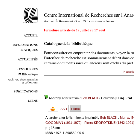
Centre International de Recherches sur l'An
Avenue de Beaumont 24 – 1012 Lausanne – Suisse
Fermeture estivale du 18 juillet au 17 août
accueil
Catalogue de la bibliothèque
informations
pratiques
Pour consulter ou emprunter des documents, voyez la r
l'interface de recherche est sommairement décrit dans c
actualités
certains documents rares ou anciens sont exclus du prêt 
ressources
Nouvell
Bibliothèque
Archives, documentation
et collections
publications
Anarchy after leftism
/
Bob BLACK
/ Columbia [USA] : CAL
liens
ISBD
Public
Anarchy after leftism [texte imprimé] /
Bob BLACK
;
Murray 
GOODMAN (1911-1972)
;
Pierre KROPOTKINE (1842-1921
p. ; 18 cm.
ISBN
: 978-1-890532-00-0