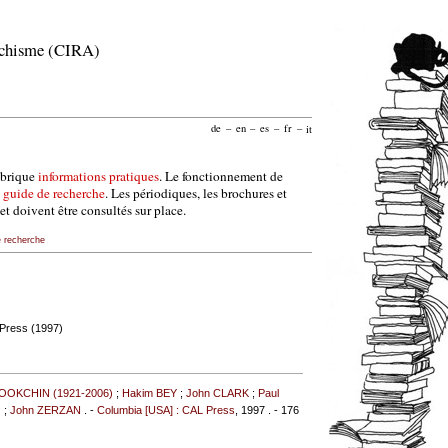
archisme (CIRA)
de
–
en
–
es
–
fr
–
it
ubrique
informations pratiques
. Le fonctionnement de
e
guide de recherche
. Les périodiques, les brochures et
et doivent être consultés sur place.
e recherche
 Press (1997)
BOOKCHIN (1921-2006)
;
Hakim BEY
;
John CLARK
;
Paul
)
;
John ZERZAN
. -
Columbia [USA] : CAL Press
, 1997 . - 176