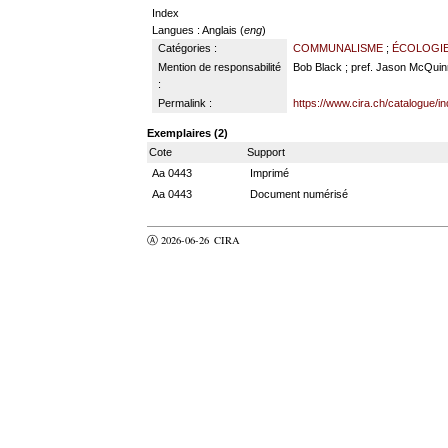
Index
Langues
: Anglais (
eng
)
Catégories :
COMMUNALISME
;
ÉCOLOGI
Mention de responsabilité
Bob Black ; pref. Jason McQuin
:
Permalink :
https://www.cira.ch/catalogue/i
Exemplaires (2)
Cote
Support
Aa 0443
Imprimé
Aa 0443
Document numérisé
Ⓐ 2026-06-26
CIRA
valider