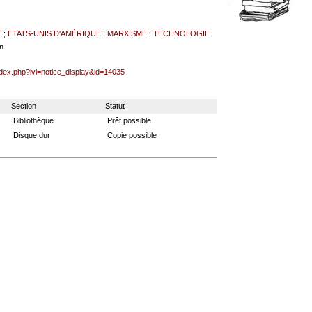
E
;
ETATS-UNIS D'AMÉRIQUE
;
MARXISME
;
TECHNOLOGIE
n
ndex.php?lvl=notice_display&id=14035
Section
Statut
Bibliothèque
Prêt possible
Disque dur
Copie possible