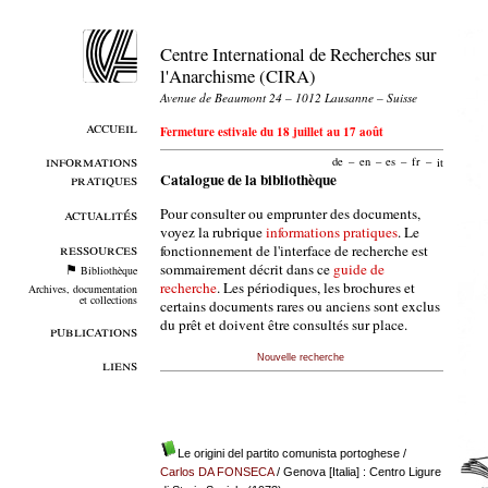
Centre International de Recherches sur
l'Anarchisme (CIRA)
Avenue de Beaumont 24 – 1012 Lausanne – Suisse
accueil
Fermeture estivale du 18 juillet au 17 août
informations
de
–
en
–
es
–
fr
–
it
pratiques
Catalogue de la bibliothèque
Pour consulter ou emprunter des documents,
actualités
voyez la rubrique
informations pratiques
. Le
ressources
fonctionnement de l'interface de recherche est
sommairement décrit dans ce
guide de
Bibliothèque
recherche
. Les périodiques, les brochures et
Archives, documentation
et collections
certains documents rares ou anciens sont exclus
du prêt et doivent être consultés sur place.
publications
Nouvelle recherche
liens
Le origini del partito comunista portoghese
/
Carlos DA FONSECA
/ Genova [Italia] : Centro Ligure