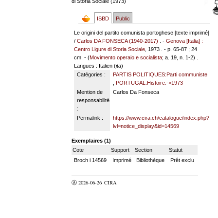
di Storia Sociale (1973)
ISBD
Public
Le origini del partito comunista portoghese [texte imprimé]
/
Carlos DA FONSECA (1940-2017)
. -
Genova [Italia] :
Centro Ligure di Storia Sociale
, 1973 . - p. 65-87 ; 24
cm. - (
Movimento operaio e socialista
; a. 19, n. 1-2) .
Langues
: Italien (
ita
)
Catégories :
PARTIS POLITIQUES:Parti communiste
;
PORTUGAL:Histoire:->1973
Mention de
Carlos Da Fonseca
responsabilité
:
Permalink :
https://www.cira.ch/catalogue/index.php?
lvl=notice_display&id=14569
Exemplaires (1)
Cote
Support
Section
Statut
Broch i 14569
Imprimé
Bibliothèque
Prêt exclu
Ⓐ 2026-06-26
CIRA
valider