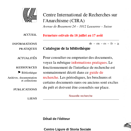
Centre International de Recherches sur
l'Anarchisme (CIRA)
Avenue de Beaumont 24 – 1012 Lausanne – Suisse
accueil
Fermeture estivale du 18 juillet au 17 août
informations
de
–
en
–
es
–
fr
–
it
pratiques
Catalogue de la bibliothèque
Pour consulter ou emprunter des documents,
actualités
voyez la rubrique
informations pratiques
. Le
ressources
fonctionnement de l'interface de recherche est
sommairement décrit dans ce
guide de
Bibliothèque
recherche
. Les périodiques, les brochures et
Archives, documentation
et collections
certains documents rares ou anciens sont exclus
du prêt et doivent être consultés sur place.
publications
Nouvelle recherche
liens
Détail de l'éditeur
Centro Ligure di Storia Sociale