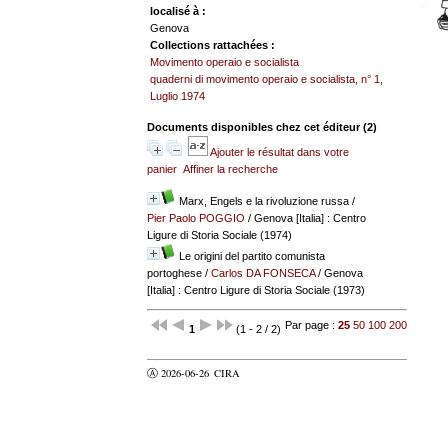
localisé à :
Genova
Collections rattachées :
Movimento operaio e socialista
quaderni di movimento operaio e socialista, n° 1,
Luglio 1974
Documents disponibles chez cet éditeur (
2
)
Ajouter le résultat dans votre
panier
Affiner la recherche
Marx, Engels e la rivoluzione russa
/
Pier Paolo POGGIO
/ Genova [Italia] : Centro
Ligure di Storia Sociale (1974)
Le origini del partito comunista
portoghese
/
Carlos DA FONSECA
/ Genova
[Italia] : Centro Ligure di Storia Sociale (1973)
Par page :
25
50
100
200
1
(1 - 2 / 2)
Ⓐ 2026-06-26
CIRA
valider