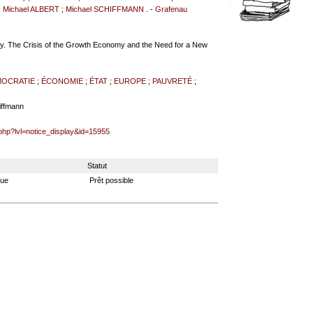
;
Michael ALBERT
;
Michael SCHIFFMANN
. -
Grafenau
cracy. The Crisis of the Growth Economy and the Need for a New
OCRATIE
;
ÉCONOMIE
;
ÉTAT
;
EUROPE
;
PAUVRETÉ
;
iffmann
.php?lvl=notice_display&id=15955
Statut
que
Prêt possible