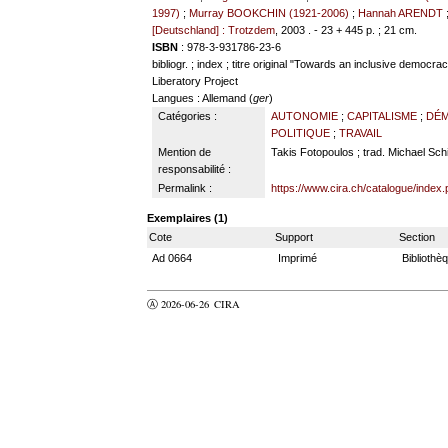
1997)
;
Murray BOOKCHIN (1921-2006)
;
Hannah ARENDT
[Deutschland] : Trotzdem
, 2003 . - 23 + 445 p. ; 21 cm.
ISBN
: 978-3-931786-23-6
bibliogr. ; index ; titre original "Towards an inclusive demo
Liberatory Project
Langues
: Allemand (
ger
)
Catégories :
AUTONOMIE
;
CAPITALISME
;
DÉM
POLITIQUE
;
TRAVAIL
Mention de
Takis Fotopoulos ; trad. Michael Sch
responsabilité :
Permalink :
https://www.cira.ch/catalogue/index
Exemplaires (1)
Cote
Support
Section
Ad 0664
Imprimé
Bibliothè
Ⓐ 2026-06-26
CIRA
valider