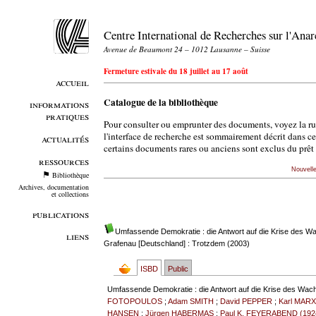
Centre International de Recherches sur l'An
Avenue de Beaumont 24 – 1012 Lausanne – Suisse
Fermeture estivale du 18 juillet au 17 août
accueil
Catalogue de la bibliothèque
informations
pratiques
Pour consulter ou emprunter des documents, voyez la r
l'interface de recherche est sommairement décrit dans c
actualités
certains documents rares ou anciens sont exclus du prêt 
ressources
Nouvell
Bibliothèque
Archives, documentation
et collections
publications
Umfassende Demokratie : die Antwort auf die Krise des W
liens
Grafenau [Deutschland] : Trotzdem (2003)
ISBD
Public
Umfassende Demokratie : die Antwort auf die Krise des Wach
FOTOPOULOS
;
Adam SMITH
;
David PEPPER
;
Karl MARX
HANSEN
;
Jürgen HABERMAS
;
Paul K. FEYERABEND (192