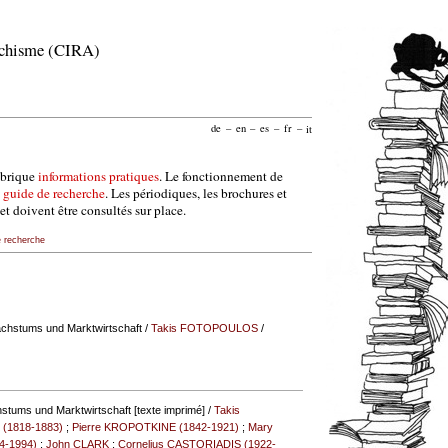
archisme (CIRA)
de
–
en
–
es
–
fr
–
it
ubrique
informations pratiques
. Le fonctionnement de
e
guide de recherche
. Les périodiques, les brochures et
et doivent être consultés sur place.
e recherche
achstums und Marktwirtschaft
/
Takis FOTOPOULOS
/
stums und Marktwirtschaft [texte imprimé] /
Takis
 (1818-1883)
;
Pierre KROPOTKINE (1842-1921)
;
Mary
4-1994)
;
John CLARK
;
Cornelius CASTORIADIS (1922-