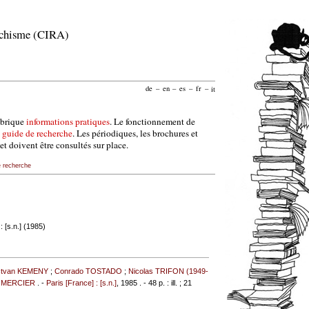
archisme (CIRA)
de
–
en
–
es
–
fr
–
it
ubrique
informations pratiques
. Le fonctionnement de
e
guide de recherche
. Les périodiques, les brochures et
et doivent être consultés sur place.
e recherche
: [s.n.] (1985)
stvan KEMENY
;
Conrado TOSTADO
;
Nicolas TRIFON (1949-
n MERCIER
. -
Paris [France] : [s.n.]
, 1985 . - 48 p. : ill. ; 21