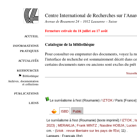
Centre International de Recherches sur l'An
Avenue de Beaumont 24 – 1012 Lausanne – Suisse
Fermeture estivale du 18 juillet au 17 août
accueil
Catalogue de la bibliothèque
informations
pratiques
Pour consulter ou emprunter des documents, voyez la r
l'interface de recherche est sommairement décrit dans c
actualités
certains documents rares ou anciens sont exclus du prêt 
ressources
Nouvell
Bibliothèque
Archives, documentation
et collections
publications
Le surréalisme à l'est (Roumanie)
/
IZTOK
/ Paris [France] 
liens
ISBD
Public
Le surréalisme à l'est (Roumanie) [texte imprimé] /
IZTOK
;
I
2023)
;
MERAKLIA
;
Frank MINTZ
;
Nasdine HOBJA
;
Lucie
cm. - (
Iztok : revue libertaire sur les pays de l'Est
; 11) .
Langues
: Français (
fre
)