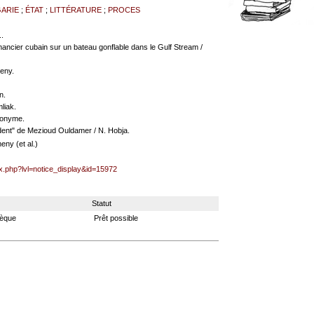
ARIE
;
ÉTAT
;
LITTÉRATURE
;
PROCES
.
omancier cubain sur un bateau gonflable dans le Gulf Stream /
meny.
n.
liak.
nonyme.
ident" de Mezioud Ouldamer / N. Hobja.
ny (et al.)
ex.php?lvl=notice_display&id=15972
Statut
hèque
Prêt possible