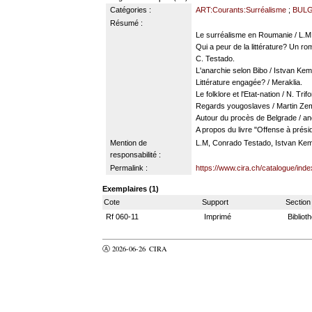
Catégories :
ART:Courants:Surréalisme
;
BULG
Résumé :
Le surréalisme en Roumanie / L.M.
Qui a peur de la littérature? Un r
C. Testado.
L'anarchie selon Bibo / Istvan Ke
Littérature engagée? / Meraklia.
Le folklore et l'Etat-nation / N. Trifo
Regards yougoslaves / Martin Zem
Autour du procès de Belgrade / a
A propos du livre "Offense à prés
Mention de
L.M, Conrado Testado, Istvan Keme
responsabilité :
Permalink :
https://www.cira.ch/catalogue/ind
Exemplaires (1)
Cote
Support
Section
Rf 060-11
Imprimé
Bibliot
Ⓐ 2026-06-26
CIRA
valider