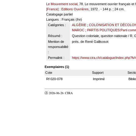
Le Mouvement social
, 78. Le mouvement ouvrier français et l
[France] : Editions Ouvrières
, 1972 . - 144 p. ; 24 cm.
Catalogage partiel
Langues
: Français (
fre
)
Catégories :
ALGÉRIE
;
COLONISATION ET DÉCOLON
MAROC
;
PARTIS POLITIQUES:Parti comm
Résumé :
Question coloniale, question nationale / R. G
Mention de
prés. de René Gallisosot
responsabilité
:
Permalink :
https://www.cira.ch/catalogue/index.php?lv
Exemplaires (1)
Cote
Support
Secti
Rf 020-078
Imprimé
Bibli
Ⓐ 2026-06-26
CIRA
valider