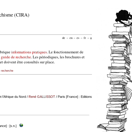
archisme (CIRA)
de
–
en
–
es
–
fr
–
it
ubrique
informations pratiques
. Le fonctionnement de
e
guide de recherche
. Les périodiques, les brochures et
et doivent être consultés sur place.
e recherche
 l'Afrique du Nord
/
René GALLISSOT
/ Paris [France] : Editions
nce] : [s.n.]