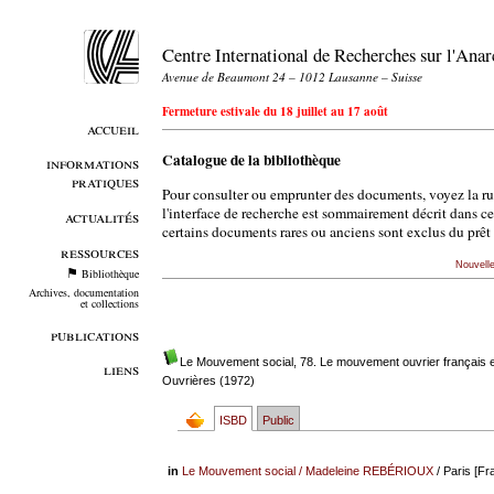
Centre International de Recherches sur l'An
Avenue de Beaumont 24 – 1012 Lausanne – Suisse
Fermeture estivale du 18 juillet au 17 août
accueil
Catalogue de la bibliothèque
informations
pratiques
Pour consulter ou emprunter des documents, voyez la r
l'interface de recherche est sommairement décrit dans c
actualités
certains documents rares ou anciens sont exclus du prêt 
ressources
Nouvell
Bibliothèque
Archives, documentation
et collections
publications
Le Mouvement social, 78. Le mouvement ouvrier français et
liens
Ouvrières (1972)
ISBD
Public
in
Le Mouvement social
/
Madeleine REBÉRIOUX
/ Paris [Fra