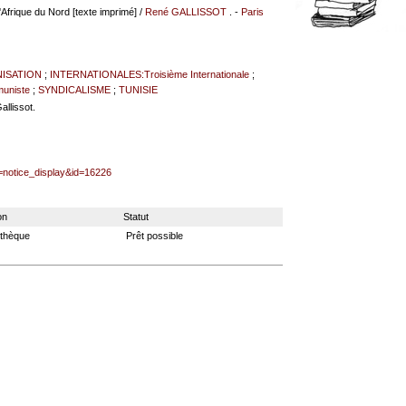
'Afrique du Nord [texte imprimé] /
René GALLISSOT
. -
Paris
ISATION
;
INTERNATIONALES:Troisième Internationale
;
uniste
;
SYNDICALISME
;
TUNISIE
allissot.
l=notice_display&id=16226
on
Statut
othèque
Prêt possible