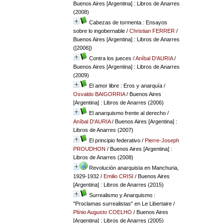
Buenos Aires [Argentina] : Libros de Anarres
(2008)
Cabezas de tormenta : Ensayos
sobre lo ingobernable
/
Christian FERRER
/
Buenos Aires [Argentina] : Libros de Anarres
([2006])
Contra los jueces
/
Aníbal D'AURIA
/
Buenos Aires [Argentina] : Libros de Anarres
(2009)
El amor libre : Eros y anarquía
/
Osvaldo BAIGORRIA
/ Buenos Aires
[Argentina] : Libros de Anarres (2006)
El anarquismo frente al derecho
/
Aníbal D'AURIA
/ Buenos Aires [Argentina] :
Libros de Anarres (2007)
El principio federativo
/
Pierre-Joseph
PROUDHON
/ Buenos Aires [Argentina] :
Libros de Anarres (2008)
Revolución anarquista en Manchuria,
1929-1932
/
Emilio CRISI
/ Buenos Aires
[Argentina] : Libros de Anarres (2015)
Surrealismo y Anarquismo :
"Proclamas surrealistas" en Le Libertaire
/
Plínio Augusto COELHO
/ Buenos Aires
[Argentina] : Libros de Anarres (2005)