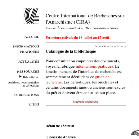
Centre International de Recherches sur
l'Anarchisme (CIRA)
Avenue de Beaumont 24 – 1012 Lausanne – Suisse
accueil
Fermeture estivale du 18 juillet au 17 août
informations
de
–
en
–
es
–
fr
–
it
pratiques
Catalogue de la bibliothèque
Pour consulter ou emprunter des documents,
actualités
voyez la rubrique
informations pratiques
. Le
ressources
fonctionnement de l'interface de recherche est
sommairement décrit dans ce
guide de
Bibliothèque
recherche
. Les périodiques, les brochures et
Archives, documentation
et collections
certains documents rares ou anciens sont exclus
du prêt et doivent être consultés sur place.
publications
Nouvelle recherche
liens
Détail de l'éditeur
Libros de Anarres