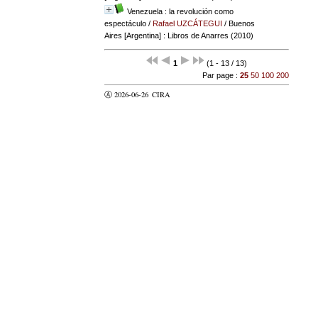
Venezuela : la revolución como
espectáculo
/
Rafael UZCÁTEGUI
/ Buenos
Aires [Argentina] : Libros de Anarres (2010)
1
(1 - 13 / 13)
Par page :
25
50
100
200
Ⓐ 2026-06-26
CIRA
valider