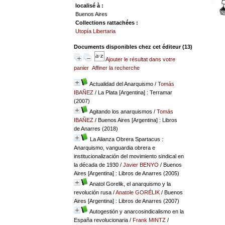
localisé à :
Buenos Aires
Collections rattachées :
Utopía Libertaria
Documents disponibles chez cet éditeur (
13
)
Ajouter le résultat dans votre
panier
Affiner la recherche
Actualidad del Anarquismo
/
Tomás
IBAÑEZ
/ La Plata [Argentina] : Terramar
(2007)
Agitando los anarquismos
/
Tomás
IBAÑEZ
/ Buenos Aires [Argentina] : Libros
de Anarres (2018)
La Alianza Obrera Spartacus :
Anarquismo, vanguardia obrera e
institucionalización del movimiento sindical en
la década de 1930
/
Javier BENYO
/ Buenos
Aires [Argentina] : Libros de Anarres (2005)
Anatol Gorelik, el anarquismo y la
revolución rusa
/
Anatole GORÉLIK
/ Buenos
Aires [Argentina] : Libros de Anarres (2007)
Autogestión y anarcosindicalismo en la
España revolucionaria
/
Frank MINTZ
/