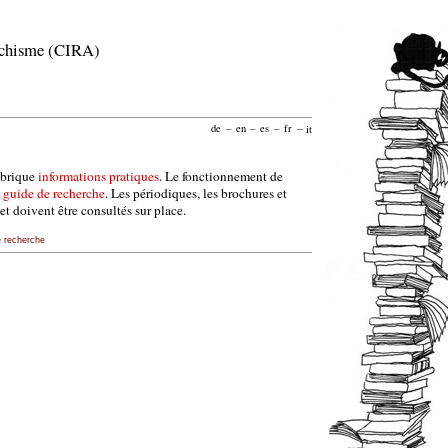
archisme (CIRA)
de
–
en
–
es
–
fr
–
it
ubrique
informations pratiques
. Le fonctionnement de
e
guide de recherche
. Les périodiques, les brochures et
et doivent être consultés sur place.
e recherche