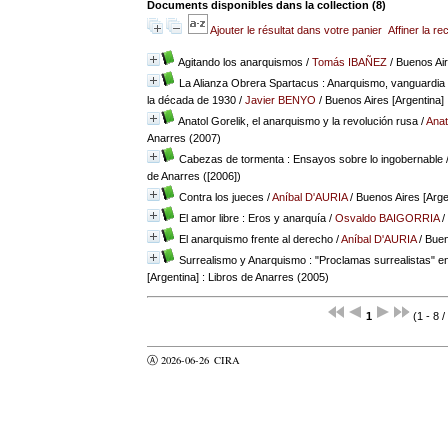
Documents disponibles dans la collection (
8
)
Ajouter le résultat dans votre panier
Affiner la r
Agitando los anarquismos
/
Tomás IBAÑEZ
/ Buenos Air
La Alianza Obrera Spartacus : Anarquismo, vanguardia ob
la década de 1930
/
Javier BENYO
/ Buenos Aires [Argentina] 
Anatol Gorelik, el anarquismo y la revolución rusa
/
Ana
Anarres (2007)
Cabezas de tormenta : Ensayos sobre lo ingobernable
de Anarres ([2006])
Contra los jueces
/
Aníbal D'AURIA
/ Buenos Aires [Arge
El amor libre : Eros y anarquía
/
Osvaldo BAIGORRIA
/
El anarquismo frente al derecho
/
Aníbal D'AURIA
/ Buen
Surrealismo y Anarquismo : "Proclamas surrealistas" en
[Argentina] : Libros de Anarres (2005)
1
(1 - 8 /
Ⓐ 2026-06-26
CIRA
valider