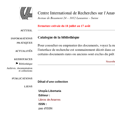
Centre International de Recherches sur l'An
Avenue de Beaumont 24 – 1012 Lausanne – Suisse
Fermeture estivale du 18 juillet au 17 août
accueil
Catalogue de la bibliothèque
informations
pratiques
Pour consulter ou emprunter des documents, voyez la r
l'interface de recherche est sommairement décrit dans c
actualités
certains documents rares ou anciens sont exclus du prêt 
ressources
Nouvell
Bibliothèque
Archives, documentation
et collections
publications
Détail d'une collection
liens
Utopía Libertaria
Editeur :
Libros de Anarres
ISSN :
pas d'ISSN