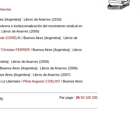
echerche
es [Argentina] : Libros de Anarres (2018)
rera e institucionalización del movimiento sindical en
: Libros de Anarres (2005)
tole GORÉLIK
/ Buenos Aires [Argentina] : Libros de
/
Christian FERRER
/ Buenos Aires [Argentina] : Libros
ntina] : Libros de Anarres (2009)
 Buenos Aires [Argentina] : Libros de Anarres (2006)
os Aires [Argentina] : Libros de Anarres (2007)
 Le Libertaire
/
Plínio Augusto COELHO
/ Buenos Aires
Par page :
25
50
100
200
 8)