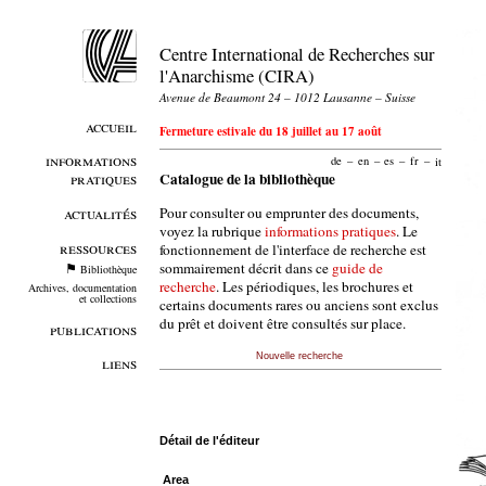
Centre International de Recherches sur
l'Anarchisme (CIRA)
Avenue de Beaumont 24 – 1012 Lausanne – Suisse
accueil
Fermeture estivale du 18 juillet au 17 août
informations
de
–
en
–
es
–
fr
–
it
pratiques
Catalogue de la bibliothèque
Pour consulter ou emprunter des documents,
actualités
voyez la rubrique
informations pratiques
. Le
ressources
fonctionnement de l'interface de recherche est
sommairement décrit dans ce
guide de
Bibliothèque
recherche
. Les périodiques, les brochures et
Archives, documentation
et collections
certains documents rares ou anciens sont exclus
du prêt et doivent être consultés sur place.
publications
Nouvelle recherche
liens
Détail de l'éditeur
Area