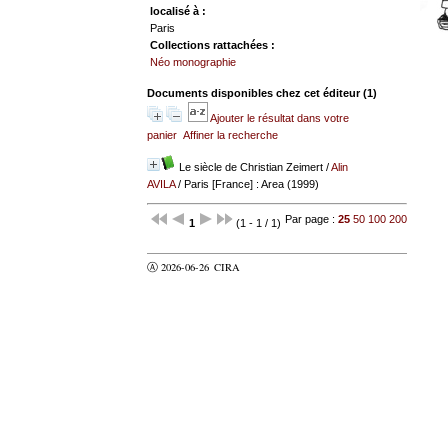
localisé à :
Paris
Collections rattachées :
Néo monographie
Documents disponibles chez cet éditeur (
1
)
Ajouter le résultat dans votre
panier
Affiner la recherche
Le siècle de Christian Zeimert
/
Alin
AVILA
/ Paris [France] : Area (1999)
Par page :
25
50
100
200
1
(1 - 1 / 1)
Ⓐ 2026-06-26
CIRA
valider