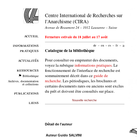
Centre International de Recherches sur
l'Anarchisme (CIRA)
Avenue de Beaumont 24 – 1012 Lausanne – Suisse
accueil
Fermeture estivale du 18 juillet au 17 août
informations
de
–
en
–
es
–
fr
–
it
pratiques
Catalogue de la bibliothèque
Pour consulter ou emprunter des documents,
actualités
voyez la rubrique
informations pratiques
. Le
ressources
fonctionnement de l'interface de recherche est
sommairement décrit dans ce
guide de
Bibliothèque
recherche
. Les périodiques, les brochures et
Archives, documentation
et collections
certains documents rares ou anciens sont exclus
du prêt et doivent être consultés sur place.
publications
Nouvelle recherche
liens
Détail de l'auteur
Auteur Guido SALVINI