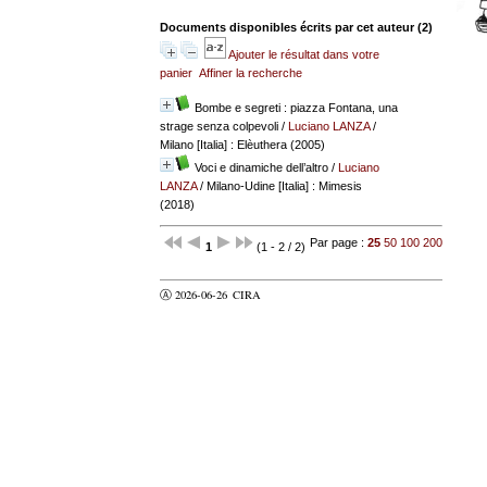
Documents disponibles écrits par cet auteur (
2
)
Ajouter le résultat dans votre
panier
Affiner la recherche
Bombe e segreti : piazza Fontana, una
strage senza colpevoli
/
Luciano LANZA
/
Milano [Italia] : Elèuthera (2005)
Voci e dinamiche dell’altro
/
Luciano
LANZA
/ Milano-Udine [Italia] : Mimesis
(2018)
Par page :
25
50
100
200
1
(1 - 2 / 2)
Ⓐ 2026-06-26
CIRA
valider