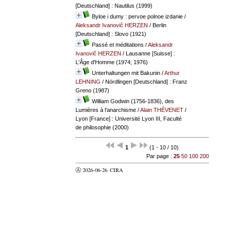
[Deutschland] : Nautilus (1999)
Byloe i dumy : pervoe polnoe izdanie
/
Aleksandr Ivanovič HERZEN
/ Berlin
[Deutschland] : Slovo (1921)
Passé et méditations
/
Aleksandr
Ivanovič HERZEN
/ Lausanne [Suisse] :
L'Âge d'Homme (1974; 1976)
Unterhaltungen mit Bakunin
/
Arthur
LEHNING
/ Nördlingen [Deutschland] : Franz
Greno (1987)
William Godwin (1756-1836), des
Lumières à l'anarchisme
/
Alain THÉVENET
/
Lyon [France] : Université Lyon III, Faculté
de philosophie (2000)
1
(1 - 10 / 10)
Par page :
25
50
100
200
Ⓐ 2026-06-26
CIRA
valider