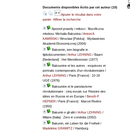
Documents disponibles écrits par cet auteur (
10
)
Ajouter le résultat dans votre
panier
Affiner la recherche
Apostol prawdy i milosci : filozoficzna
mlodosc Michaila Bakunina
/
Antoni A.
KAMIŃSKI
/ Wroclaw [Polska] : Wydawictwo
Akademii Ekonomicznej (2004)
Bakoenin, een biografie in
tijdsdocumenten
/
Arthur LEHNING
/ Baarn
[Nederland] : Het Wereldvenster (1977)
Bakounine et les autres : esquisses et
portraits contemporains d'un révolutionnaire
/
Arthur LEHNING
/ Paris [France] : 10-18
UGE (1976)
Bakounine et le panslavisme
révolutionnaire : cinq essais sur l'histoire des
idées en Russie et en Europe
/
Benoît-P.
HEPNER
/ Paris [France] : Marcel Rivière
(1950)
Bakunin e gli altri
/
Arthur LEHNING
/
Milano [Italia] : Zero in condotta (2002)
Bakunin, ein Leben für die Freiheit
/
Madeleine GRAWITZ
/ Hamburg