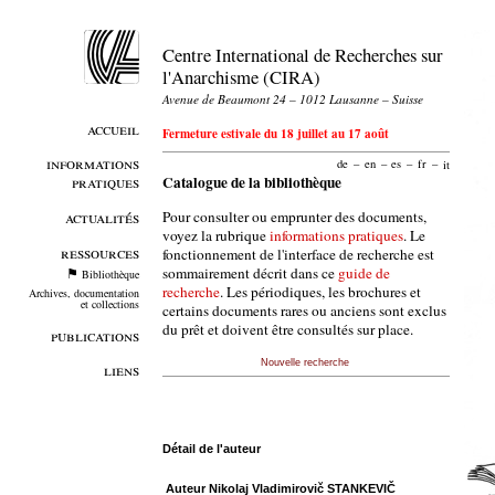
Centre International de Recherches sur
l'Anarchisme (CIRA)
Avenue de Beaumont 24 – 1012 Lausanne – Suisse
accueil
Fermeture estivale du 18 juillet au 17 août
informations
de
–
en
–
es
–
fr
–
it
pratiques
Catalogue de la bibliothèque
Pour consulter ou emprunter des documents,
actualités
voyez la rubrique
informations pratiques
. Le
ressources
fonctionnement de l'interface de recherche est
sommairement décrit dans ce
guide de
Bibliothèque
recherche
. Les périodiques, les brochures et
Archives, documentation
et collections
certains documents rares ou anciens sont exclus
du prêt et doivent être consultés sur place.
publications
Nouvelle recherche
liens
Détail de l'auteur
Auteur Nikolaj Vladimirovič STANKEVIČ