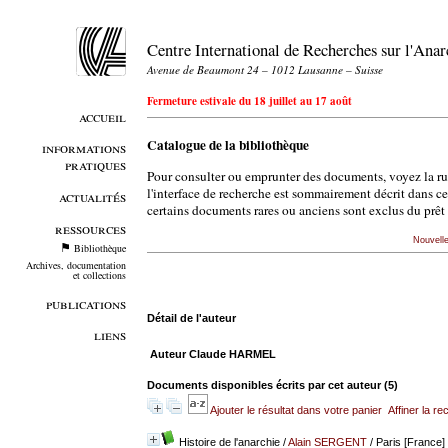
Centre International de Recherches sur l'An
Avenue de Beaumont 24 – 1012 Lausanne – Suisse
Fermeture estivale du 18 juillet au 17 août
accueil
Catalogue de la bibliothèque
informations
pratiques
Pour consulter ou emprunter des documents, voyez la r
l'interface de recherche est sommairement décrit dans c
actualités
certains documents rares ou anciens sont exclus du prêt 
ressources
Nouvell
Bibliothèque
Archives, documentation
et collections
publications
Détail de l'auteur
liens
Auteur Claude HARMEL
Documents disponibles écrits par cet auteur (
5
)
Ajouter le résultat dans votre panier
Affiner la r
Histoire de l'anarchie
/
Alain SERGENT
/ Paris [France] 