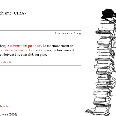
archisme (CIRA)
de
–
en
–
es
–
fr
–
it
ubrique
informations pratiques
. Le fonctionnement de
e
guide de recherche
. Les périodiques, les brochures et
et doivent être consultés sur place.
e recherche
echerche
: Ivrea (2005)