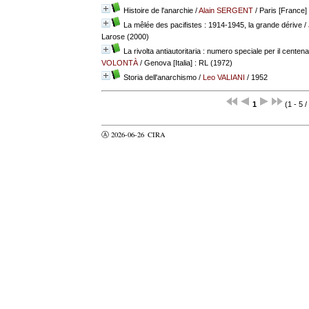
Histoire de l'anarchie
/
Alain SERGENT
/ Paris [France] 
La mêlée des pacifistes : 1914-1945, la grande dérive
/
Larose (2000)
La rivolta antiautoritaria : numero speciale per il centen
VOLONTÀ
/ Genova [Italia] : RL (1972)
Storia dell'anarchismo
/
Leo VALIANI
/ 1952
1
(1 - 5 /
Ⓐ 2026-06-26
CIRA
valider