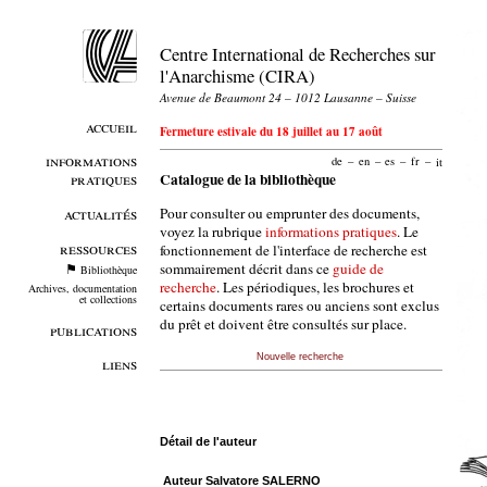
Centre International de Recherches sur
l'Anarchisme (CIRA)
Avenue de Beaumont 24 – 1012 Lausanne – Suisse
accueil
Fermeture estivale du 18 juillet au 17 août
informations
de
–
en
–
es
–
fr
–
it
pratiques
Catalogue de la bibliothèque
Pour consulter ou emprunter des documents,
actualités
voyez la rubrique
informations pratiques
. Le
ressources
fonctionnement de l'interface de recherche est
sommairement décrit dans ce
guide de
Bibliothèque
recherche
. Les périodiques, les brochures et
Archives, documentation
et collections
certains documents rares ou anciens sont exclus
du prêt et doivent être consultés sur place.
publications
Nouvelle recherche
liens
Détail de l'auteur
Auteur Salvatore SALERNO