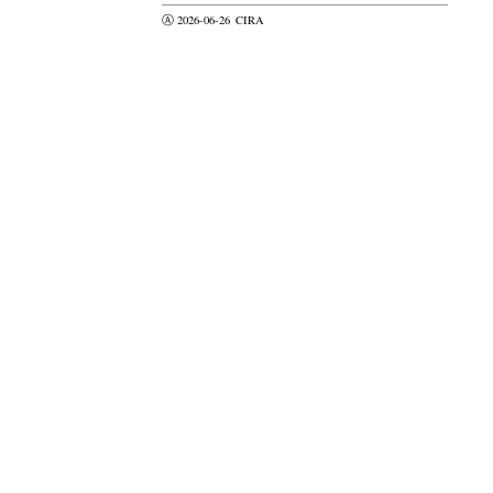
Ⓐ 2026-06-26
CIRA
valider