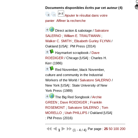
Documents disponibles écrits par cet auteur (
4
)
Ajouter le résultat dans votre
panier
Affiner la recherche
Direct action & sabotage
/
Salvatore
SALERNO
;
William E. TRAUTMANN
;
Walker C. SMITH
;
Elisabeth Gurley FLYNN
/
Oakland [USA] : PM Press (2014)
Haymarket scrapbook
/
Dave
ROEDIGER
/ Chicago [USA] : Charles H.
Kerr (1986)
Red November, black November,
culture and community in the Industrial
Workers of the World
/
Salvatore SALERNO
/
New York [USA] : State University of New
York Press (1989)
The Big Red Songbook
/
Archie
GREEN
;
Dave ROEDIGER
;
Franklin
ROSEMONT
;
Salvatore SALERNO
;
Tom
MORELLO
;
Utah PHILLIPS
/ Oakland [USA]
: PM Press (2016)
Par page :
25
50
100
200
1
(1 - 4 / 4)