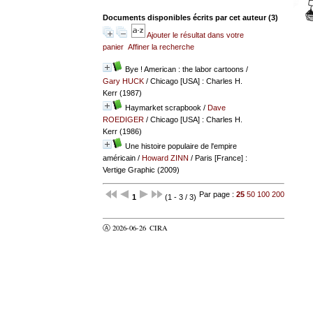
Documents disponibles écrits par cet auteur (
3
)
Ajouter le résultat dans votre
panier
Affiner la recherche
Bye ! American : the labor cartoons
/
Gary HUCK
/ Chicago [USA] : Charles H.
Kerr (1987)
Haymarket scrapbook
/
Dave
ROEDIGER
/ Chicago [USA] : Charles H.
Kerr (1986)
Une histoire populaire de l'empire
américain
/
Howard ZINN
/ Paris [France] :
Vertige Graphic (2009)
Par page :
25
50
100
200
1
(1 - 3 / 3)
Ⓐ 2026-06-26
CIRA
valider