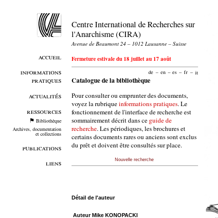
Centre International de Recherches sur
l'Anarchisme (CIRA)
Avenue de Beaumont 24 – 1012 Lausanne – Suisse
accueil
Fermeture estivale du 18 juillet au 17 août
informations
de
–
en
–
es
–
fr
–
it
pratiques
Catalogue de la bibliothèque
Pour consulter ou emprunter des documents,
actualités
voyez la rubrique
informations pratiques
. Le
ressources
fonctionnement de l'interface de recherche est
sommairement décrit dans ce
guide de
Bibliothèque
recherche
. Les périodiques, les brochures et
Archives, documentation
et collections
certains documents rares ou anciens sont exclus
du prêt et doivent être consultés sur place.
publications
Nouvelle recherche
liens
Détail de l'auteur
Auteur Mike KONOPACKI