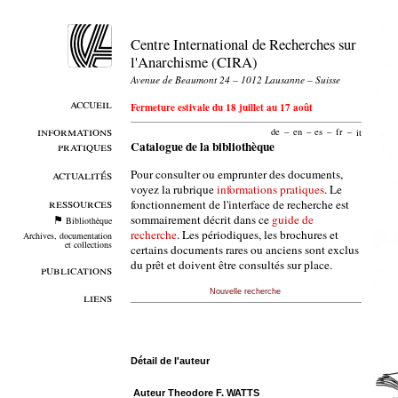
Centre International de Recherches sur
l'Anarchisme (CIRA)
Avenue de Beaumont 24 – 1012 Lausanne – Suisse
accueil
Fermeture estivale du 18 juillet au 17 août
informations
de
–
en
–
es
–
fr
–
it
pratiques
Catalogue de la bibliothèque
Pour consulter ou emprunter des documents,
actualités
voyez la rubrique
informations pratiques
. Le
ressources
fonctionnement de l'interface de recherche est
sommairement décrit dans ce
guide de
Bibliothèque
recherche
. Les périodiques, les brochures et
Archives, documentation
et collections
certains documents rares ou anciens sont exclus
du prêt et doivent être consultés sur place.
publications
Nouvelle recherche
liens
Détail de l'auteur
Auteur Theodore F. WATTS