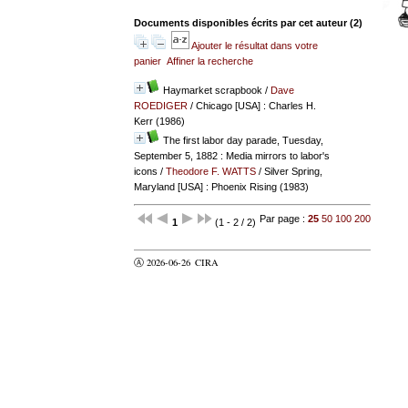
Documents disponibles écrits par cet auteur (
2
)
Ajouter le résultat dans votre
panier
Affiner la recherche
Haymarket scrapbook
/
Dave
ROEDIGER
/ Chicago [USA] : Charles H.
Kerr (1986)
The first labor day parade, Tuesday,
September 5, 1882 : Media mirrors to labor's
icons
/
Theodore F. WATTS
/ Silver Spring,
Maryland [USA] : Phoenix Rising (1983)
Par page :
25
50
100
200
1
(1 - 2 / 2)
Ⓐ 2026-06-26
CIRA
valider