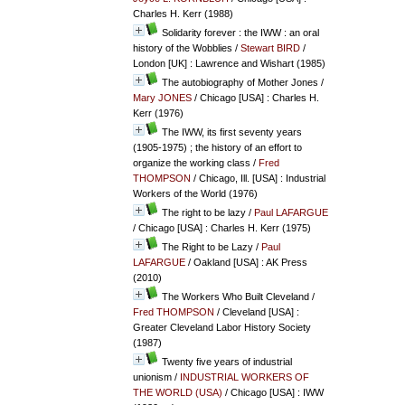
Charles H. Kerr (1988)
Solidarity forever : the IWW : an oral
history of the Wobblies
/
Stewart BIRD
/
London [UK] : Lawrence and Wishart (1985)
The autobiography of Mother Jones
/
Mary JONES
/ Chicago [USA] : Charles H.
Kerr (1976)
The IWW, its first seventy years
(1905-1975) ; the history of an effort to
organize the working class
/
Fred
THOMPSON
/ Chicago, Ill. [USA] : Industrial
Workers of the World (1976)
The right to be lazy
/
Paul LAFARGUE
/ Chicago [USA] : Charles H. Kerr (1975)
The Right to be Lazy
/
Paul
LAFARGUE
/ Oakland [USA] : AK Press
(2010)
The Workers Who Built Cleveland
/
Fred THOMPSON
/ Cleveland [USA] :
Greater Cleveland Labor History Society
(1987)
Twenty five years of industrial
unionism
/
INDUSTRIAL WORKERS OF
THE WORLD (USA)
/ Chicago [USA] : IWW