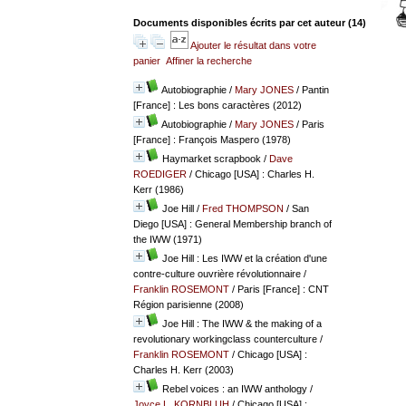
Documents disponibles écrits par cet auteur (
14
)
Ajouter le résultat dans votre
panier
Affiner la recherche
Autobiographie
/
Mary JONES
/ Pantin
[France] : Les bons caractères (2012)
Autobiographie
/
Mary JONES
/ Paris
[France] : François Maspero (1978)
Haymarket scrapbook
/
Dave
ROEDIGER
/ Chicago [USA] : Charles H.
Kerr (1986)
Joe Hill
/
Fred THOMPSON
/ San
Diego [USA] : General Membership branch of
the IWW (1971)
Joe Hill : Les IWW et la création d'une
contre-culture ouvrière révolutionnaire
/
Franklin ROSEMONT
/ Paris [France] : CNT
Région parisienne (2008)
Joe Hill : The IWW & the making of a
revolutionary workingclass counterculture
/
Franklin ROSEMONT
/ Chicago [USA] :
Charles H. Kerr (2003)
Rebel voices : an IWW anthology
/
Joyce L. KORNBLUH
/ Chicago [USA] :