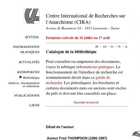
Centre International de Recherches sur
l'Anarchisme (CIRA)
Avenue de Beaumont 24 – 1012 Lausanne – Suisse
accueil
Fermeture estivale du 18 juillet au 17 août
informations
de
–
en
–
es
–
fr
–
it
pratiques
Catalogue de la bibliothèque
Pour consulter ou emprunter des documents,
actualités
voyez la rubrique
informations pratiques
. Le
ressources
fonctionnement de l'interface de recherche est
sommairement décrit dans ce
guide de
Bibliothèque
recherche
. Les périodiques, les brochures et
Archives, documentation
et collections
certains documents rares ou anciens sont exclus
du prêt et doivent être consultés sur place.
publications
Nouvelle recherche
liens
Détail de l'auteur
Auteur Fred THOMPSON (1900-1987)