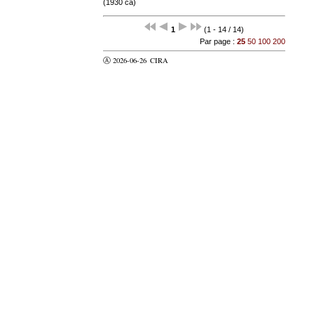
(1930 ca)
1
(1 - 14 / 14)
Par page :
25
50
100
200
Ⓐ 2026-06-26
CIRA
valider