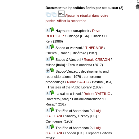
Documents disponibles écrits par cet auteur (
8
)
Ajouter le résultat dans votre
panier
Affiner la recherche
Haymarket scrapbook
/
Dave
ROEDIGER
/ Chicago [USA] : Charles H.
Kerr (1986)
Sacco et Vanzetti
/
ITINERAIRE
/
Chelles [France] : Itinéraire (1987)
Sacco & Vanzetti
/
Ronald CREAGH
/
Milano [Italia] : Zero in condotta (2017)
Sacco-Vanzetti : developments and
reconsiderations ; 1979 : conference
proceedings
/
Nicola SACCO
/ Boston [USA]
: Trustees of the Public Library (1982)
La salute è in voi
/
Robert D'ATTILIO
/
Rovereto [Italia] : Edizioni anarchiche "El
Rùsac" (2017)
The End of Anarchism ?
/
Luigi
GALLEANI
/ Sanday, Orkney [UK] :
Cienfuegos (1982)
The End of Anarchism ?
/
Luigi
GALLEANI
/ London [UK] : Elephant Editions
(2012)