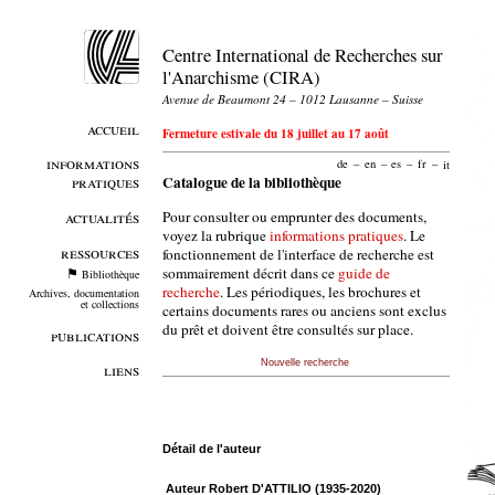
Centre International de Recherches sur
l'Anarchisme (CIRA)
Avenue de Beaumont 24 – 1012 Lausanne – Suisse
accueil
Fermeture estivale du 18 juillet au 17 août
informations
de
–
en
–
es
–
fr
–
it
pratiques
Catalogue de la bibliothèque
Pour consulter ou emprunter des documents,
actualités
voyez la rubrique
informations pratiques
. Le
ressources
fonctionnement de l'interface de recherche est
sommairement décrit dans ce
guide de
Bibliothèque
recherche
. Les périodiques, les brochures et
Archives, documentation
et collections
certains documents rares ou anciens sont exclus
du prêt et doivent être consultés sur place.
publications
Nouvelle recherche
liens
Détail de l'auteur
Auteur Robert D'ATTILIO (1935-2020)