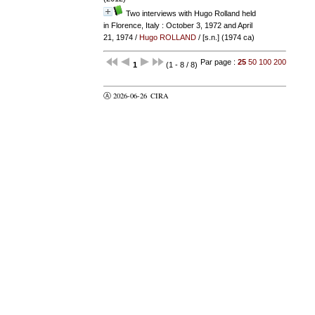
Two interviews with Hugo Rolland held
in Florence, Italy : October 3, 1972 and April
21, 1974
/
Hugo ROLLAND
/ [s.n.] (1974 ca)
Par page :
25
50
100
200
1
(1 - 8 / 8)
Ⓐ 2026-06-26
CIRA
valider