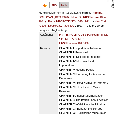
ISBD
Public
My disillusionment in Russia [texte imprimé] /
Emma
GOLDMAN (1869-1940)
;
Maria SPIRIDONOVA (1884-
1941)
;
Pierre KROPOTKINE (1842-1921)
. -
New York
[USA] : Doubleday, Page & C.
, 1923 . - 242 p. ; 20 cm.
Langues
: Anglais (
eng
)
Catégories :
PARTIS POLITIQUES:Parti communiste
;
TOTALITARISME
;
URSS:Histoire:1917-1921
Résumé :
CHAPTER I Deportation To Russia
CHAPTER II Petrograd
CHAPTER III Disturbing Thoughts
CHAPTER IV Moscow: First
Impressions
CHAPTER V Meeting People
CHAPTER VI Preparing for American
Deportees
CHAPTER VII Rest Homes for Workers
CHAPTER VIII The First of May in
Petrograd
CHAPTER IX Industrial Militarization
CHAPTER X The British Labour Mission
CHAPTER XI A Visit from the Ukraina
CHAPTER XII Beneath the Surface
CHAPTER XIII Joining the Museum of