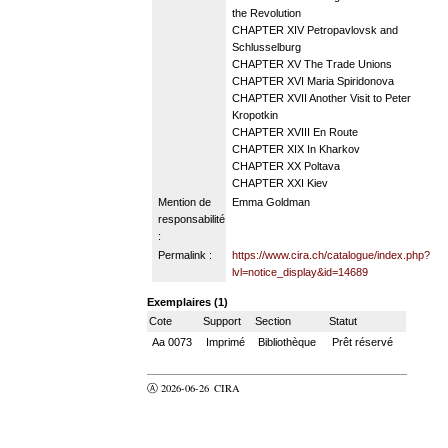
the Revolution
CHAPTER XIV Petropavlovsk and
Schlusselburg
CHAPTER XV The Trade Unions
CHAPTER XVI Maria Spiridonova
CHAPTER XVII Another Visit to Peter
Kropotkin
CHAPTER XVIII En Route
CHAPTER XIX In Kharkov
CHAPTER XX Poltava
CHAPTER XXI Kiev
Mention de
Emma Goldman
responsabilité
:
Permalink :
https://www.cira.ch/catalogue/index.php?
lvl=notice_display&id=14689
Exemplaires (1)
Cote
Support
Section
Statut
Aa 0073
Imprimé
Bibliothèque
Prêt réservé
Ⓐ 2026-06-26
CIRA
valider