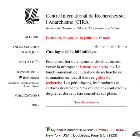
Centre International de Recherches sur
l'Anarchisme (CIRA)
Avenue de Beaumont 24 – 1012 Lausanne – Suisse
accueil
Fermeture estivale du 18 juillet au 17 août
informations
de
–
en
–
es
–
fr
–
it
pratiques
Catalogue de la bibliothèque
Pour consulter ou emprunter des documents,
actualités
voyez la rubrique
informations pratiques
. Le
ressources
fonctionnement de l'interface de recherche est
sommairement décrit dans ce
guide de
Bibliothèque
recherche
. Les périodiques, les brochures et
Archives, documentation
et collections
certains documents rares ou anciens sont exclus
du prêt et doivent être consultés sur place.
publications
Nouvelle recherche
liens
My disillusionment in Russia
/
Emma GOLDMAN
/
New York [USA] : Doubleday, Page & C. (1923)