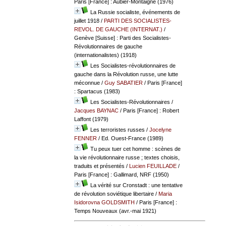
Paris [France] : Aubier-Montaigne (1976)
La Russie socialiste, événements de
juillet 1918
/
PARTI DES SOCIALISTES-
REVOL. DE GAUCHE (INTERNAT.)
/
Genève [Suisse] : Parti des Socialistes-
Révolutionnaires de gauche
(internationalistes) (1918)
Les Socialistes-révolutionnaires de
gauche dans la Révolution russe, une lutte
méconnue
/
Guy SABATIER
/ Paris [France]
: Spartacus (1983)
Les Socialistes-Révolutionnaires
/
Jacques BAYNAC
/ Paris [France] : Robert
Laffont (1979)
Les terroristes russes
/
Jocelyne
FENNER
/ Ed. Ouest-France (1989)
Tu peux tuer cet homme : scènes de
la vie révolutionnaire russe ; textes choisis,
traduits et présentés
/
Lucien FEUILLADE
/
Paris [France] : Gallimard, NRF (1950)
La vérité sur Cronstadt : une tentative
de révolution soviétique libertaire
/
Maria
Isidorovna GOLDSMITH
/ Paris [France] :
Temps Nouveaux (avr.-mai 1921)