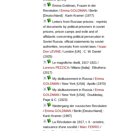
Emma Goldman, Frauen in der
Revolution
/
Emma GOLDMAN
/ Berlin
[Deutschland] : Karin Kramer (1977)
Letters from Russian prisons : reprints
of documents by political prisoners in soviet
prisons, prison camps and exile and of
affidavits concerning political persecution in
Soviet Russia. official statements by soviet
authorities, excerpts from soviet laws
/
Isaac
Don LEVINE
/ London [UK] : C. W. Daniel
(1925)
Le magnifiche ribelli, 1917-1921
/
Lorenzo PEZZICA
/ Milano [Italia] : Elèuthera
(2017)
My disillusionment in Russia
/
Emma
GOLDMAN
/ New York [USA] : Apollo (1970)
My disillusionment in Russia
/
Emma
GOLDMAN
/ New York [USA] : Doubleday,
Page & C. (1923)
Niedergang der russischen Revolution
/
Emma GOLDMAN
/ Berlin [Deutschland] :
Karin Kramer (1987)
La Révolution de 1917, t. II : octobre,
naissance d'une société
/
Marc FERRO
/