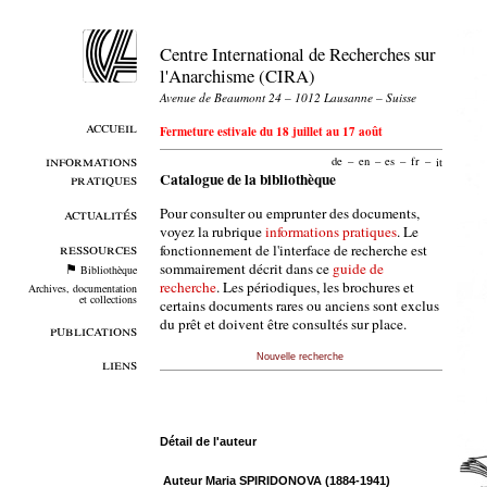
Centre International de Recherches sur
l'Anarchisme (CIRA)
Avenue de Beaumont 24 – 1012 Lausanne – Suisse
accueil
Fermeture estivale du 18 juillet au 17 août
informations
de
–
en
–
es
–
fr
–
it
pratiques
Catalogue de la bibliothèque
Pour consulter ou emprunter des documents,
actualités
voyez la rubrique
informations pratiques
. Le
ressources
fonctionnement de l'interface de recherche est
sommairement décrit dans ce
guide de
Bibliothèque
recherche
. Les périodiques, les brochures et
Archives, documentation
et collections
certains documents rares ou anciens sont exclus
du prêt et doivent être consultés sur place.
publications
Nouvelle recherche
liens
Détail de l'auteur
Auteur Maria SPIRIDONOVA (1884-1941)