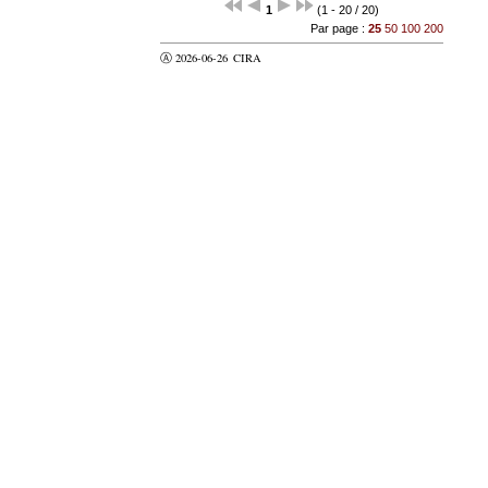
1
(1 - 20 / 20)
Par page :
25
50
100
200
Ⓐ 2026-06-26
CIRA
valider