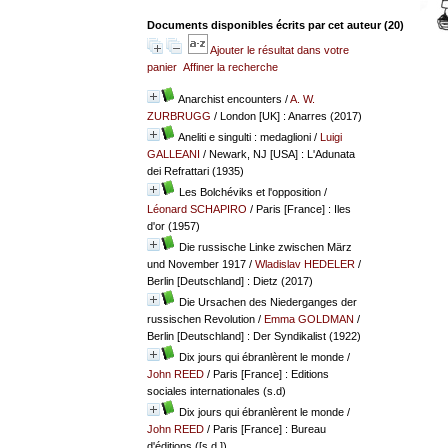
Documents disponibles écrits par cet auteur (
20
)
Ajouter le résultat dans votre
panier
Affiner la recherche
Anarchist encounters
/
A. W.
ZURBRUGG
/ London [UK] : Anarres (2017)
Aneliti e singulti : medaglioni
/
Luigi
GALLEANI
/ Newark, NJ [USA] : L'Adunata
dei Refrattari (1935)
Les Bolchéviks et l'opposition
/
Léonard SCHAPIRO
/ Paris [France] : Iles
d'or (1957)
Die russische Linke zwischen März
und November 1917
/
Wladislav HEDELER
/
Berlin [Deutschland] : Dietz (2017)
Die Ursachen des Niederganges der
russischen Revolution
/
Emma GOLDMAN
/
Berlin [Deutschland] : Der Syndikalist (1922)
Dix jours qui ébranlèrent le monde
/
John REED
/ Paris [France] : Editions
sociales internationales (s.d)
Dix jours qui ébranlèrent le monde
/
John REED
/ Paris [France] : Bureau
d'éditions ([s.d.])