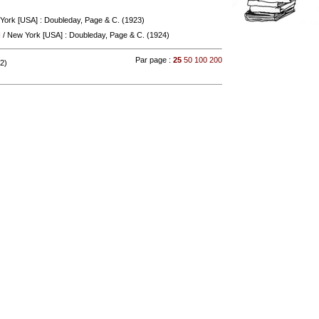
York [USA] : Doubleday, Page & C. (1923)
N
/ New York [USA] : Doubleday, Page & C. (1924)
Par page :
25
50
100
200
 2)