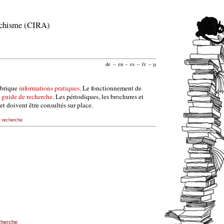
archisme (CIRA)
de
–
en
–
es
–
fr
–
it
ubrique
informations pratiques
. Le fonctionnement de
e
guide de recherche
. Les périodiques, les brochures et
et doivent être consultés sur place.
e recherche
echerche