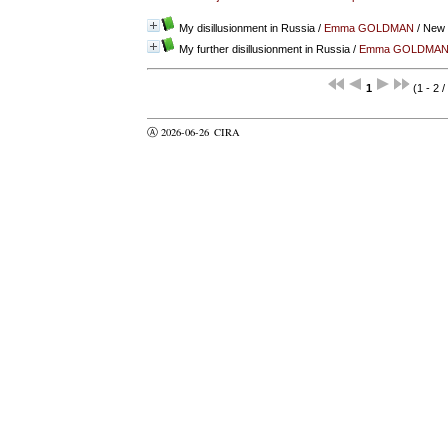
My disillusionment in Russia
/
Emma GOLDMAN
/ New 
My further disillusionment in Russia
/
Emma GOLDMA
1
(1 - 2 /
Ⓐ 2026-06-26
CIRA
valider