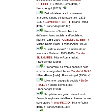
COTICHELLI
/ Milano-Roma [Italia] :
FrancoAngeli (2013)
Errico Malatesta e il movimento
anarchico italiano e internazionale : 1872-
1932
/
Giampietro N. BERTI
/ Milano-Roma
[Italia] : FrancoAngeli (2003)
Francesco Saverio Merlino :
dall'anarchismo socialista all'socialismo
liberale : 1856-1930
/
Giampietro N. BERTI
/
Milano-Roma [Italia] : FrancoAngeli (1993)
"Giustizia sociale" e il sindacalismo
fascista a Modena : 1943-1945
/
Claudio
SILINGARDI
/ Milano-Roma [Italia] :
FrancoAngeli (1986)
Gli Anarchici e il fronte popolare nella
recente storiografia italiana
/
Claudio VENZA
/
Milano-Roma [Italia] : FrancoAngeli (1986 ca)
L'Homme : geografia sociale
/
Élisée
RECLUS
/ Milano-Roma [Italia] :
FrancoAngeli (1984)
Il capitalismo regolato statualmente :
Antologia ragionata del dibattito internazionale
sullo stato
/
Franco RICCIO
/ Milano-Roma
[Italia] : FrancoAngeli (1984)