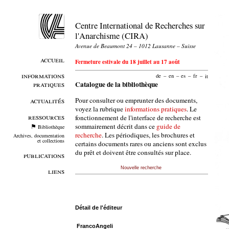
Centre International de Recherches sur
l'Anarchisme (CIRA)
Avenue de Beaumont 24 – 1012 Lausanne – Suisse
accueil
Fermeture estivale du 18 juillet au 17 août
informations
de
–
en
–
es
–
fr
–
it
pratiques
Catalogue de la bibliothèque
Pour consulter ou emprunter des documents,
actualités
voyez la rubrique
informations pratiques
. Le
ressources
fonctionnement de l'interface de recherche est
sommairement décrit dans ce
guide de
Bibliothèque
recherche
. Les périodiques, les brochures et
Archives, documentation
et collections
certains documents rares ou anciens sont exclus
du prêt et doivent être consultés sur place.
publications
Nouvelle recherche
liens
Détail de l'éditeur
FrancoAngeli