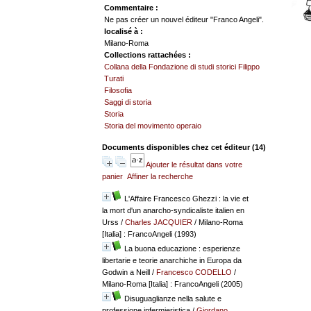
Commentaire :
Ne pas créer un nouvel éditeur "Franco Angeli".
localisé à :
Milano-Roma
Collections rattachées :
Collana della Fondazione di studi storici Filippo
Turati
Filosofia
Saggi di storia
Storia
Storia del movimento operaio
Documents disponibles chez cet éditeur (
14
)
Ajouter le résultat dans votre
panier
Affiner la recherche
L'Affaire Francesco Ghezzi : la vie et
la mort d'un anarcho-syndicaliste italien en
Urss
/
Charles JACQUIER
/ Milano-Roma
[Italia] : FrancoAngeli (1993)
La buona educazione : esperienze
libertarie e teorie anarchiche in Europa da
Godwin a Neill
/
Francesco CODELLO
/
Milano-Roma [Italia] : FrancoAngeli (2005)
Disuguaglianze nella salute e
professione infermieristica
/
Giordano