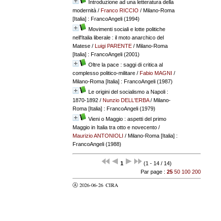
Introduzione ad una letteratura della
modernità
/
Franco RICCIO
/ Milano-Roma
[Italia] : FrancoAngeli (1994)
Movimenti sociali e lotte politiche
nell'Italia liberale : il moto anarchico del
Matese
/
Luigi PARENTE
/ Milano-Roma
[Italia] : FrancoAngeli (2001)
Oltre la pace : saggi di critica al
complesso politico-militare
/
Fabio MAGNI
/
Milano-Roma [Italia] : FrancoAngeli (1987)
Le origini del socialismo a Napoli :
1870-1892
/
Nunzio DELL'ERBA
/ Milano-
Roma [Italia] : FrancoAngeli (1979)
Vieni o Maggio : aspetti del primo
Maggio in Italia tra otto e novecento
/
Maurizio ANTONIOLI
/ Milano-Roma [Italia] :
FrancoAngeli (1988)
1
(1 - 14 / 14)
Par page :
25
50
100
200
Ⓐ 2026-06-26
CIRA
valider