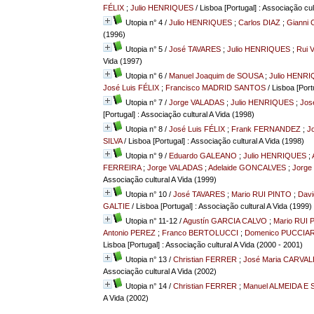
FÉLIX
;
Julio HENRIQUES
/ Lisboa [Portugal] : Associação cul
Utopia n° 4
/
Julio HENRIQUES
;
Carlos DIAZ
;
Gianni
(1996)
Utopia n° 5
/
José TAVARES
;
Julio HENRIQUES
;
Rui 
Vida (1997)
Utopia n° 6
/
Manuel Joaquim de SOUSA
;
Julio HENR
José Luis FÉLIX
;
Francisco MADRID SANTOS
/ Lisboa [Port
Utopia n° 7
/
Jorge VALADAS
;
Julio HENRIQUES
;
Jos
[Portugal] : Associação cultural A Vida (1998)
Utopia n° 8
/
José Luis FÉLIX
;
Frank FERNANDEZ
;
J
SILVA
/ Lisboa [Portugal] : Associação cultural A Vida (1998)
Utopia n° 9
/
Eduardo GALEANO
;
Julio HENRIQUES
;
FERREIRA
;
Jorge VALADAS
;
Adelaide GONCALVES
;
Jorge 
Associação cultural A Vida (1999)
Utopia n° 10
/
José TAVARES
;
Mario RUI PINTO
;
Dav
GALTIE
/ Lisboa [Portugal] : Associação cultural A Vida (1999)
Utopia n° 11-12
/
Agustín GARCIA CALVO
;
Mario RUI 
Antonio PEREZ
;
Franco BERTOLUCCI
;
Domenico PUCCIAR
Lisboa [Portugal] : Associação cultural A Vida (2000 - 2001)
Utopia n° 13
/
Christian FERRER
;
José Maria CARVA
Associação cultural A Vida (2002)
Utopia n° 14
/
Christian FERRER
;
Manuel ALMEIDA E
A Vida (2002)