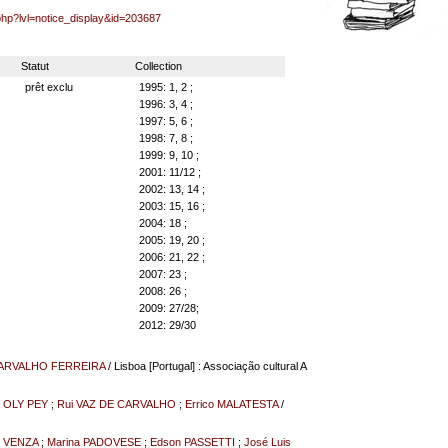
.php?lvl=notice_display&id=203687
Statut
Collection
prêt exclu
1995: 1, 2 ;
1996: 3, 4 ;
1997: 5, 6 ;
1998: 7, 8 ;
1999: 9, 10 ;
2001: 11/12 ;
2002: 13, 14 ;
2003: 15, 16 ;
2004: 18 ;
2005: 19, 20 ;
2006: 21, 22 ;
2007: 23 ;
2008: 26 ;
2009: 27/28;
2012: 29/30
CARVALHO FERREIRA
/ Lisboa [Portugal] : Associação cultural A
 OLY PEY
;
Rui VAZ DE CARVALHO
;
Errico MALATESTA
/
o VENZA
;
Marina PADOVESE
;
Edson PASSETTI
;
José Luis