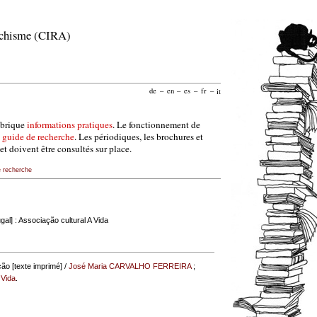
archisme (CIRA)
de
–
en
–
es
–
fr
–
it
ubrique
informations pratiques
. Le fonctionnement de
e
guide de recherche
. Les périodiques, les brochures et
et doivent être consultés sur place.
e recherche
gal] : Associação cultural A Vida
ção [texte imprimé] /
José Maria CARVALHO FERREIRA
;
 Vida
.