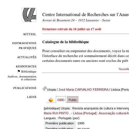
Centre International de Recherches sur l'An
Avenue de Beaumont 24 – 1012 Lausanne – Suisse
Fermeture estivale du 18 juillet au 17 août
accueil
Catalogue de la bibliothèque
informations
pratiques
Pour consulter ou emprunter des documents, voyez la r
l'interface de recherche est sommairement décrit dans c
actualités
certains documents rares ou anciens sont exclus du prêt 
ressources
Nouvell
Bibliothèque
Archives, documentation
et collections
publications
Utopia
/
José Maria CARVALHO FERREIRA
/ Lisboa [Portu
liens
ISBD
Public
[périodique]
Utopia : Revista anarquista de cultura e interven
Mario RUI PINTO
. -
Lisboa [Portugal] : Associação cultural A
Langues
: Portugais (
por
)
Première publication :
1995
Dernière publication :
en cours