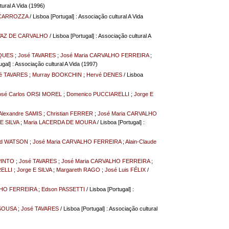
tural A Vida (1996)
 CARROZZA
/ Lisboa [Portugal] : Associação cultural A Vida
VAZ DE CARVALHO
/ Lisboa [Portugal] : Associação cultural A
IQUES
;
José TAVARES
;
José Maria CARVALHO FERREIRA
;
ugal] : Associação cultural A Vida (1997)
é TAVARES
;
Murray BOOKCHIN
;
Hervé DENES
/ Lisboa
osé Carlos ORSI MOREL
;
Domenico PUCCIARELLI
;
Jorge E
Alexandre SAMIS
;
Christian FERRER
;
José Maria CARVALHO
E SILVA
;
Maria LACERDA DE MOURA
/ Lisboa [Portugal] :
id WATSON
;
José Maria CARVALHO FERREIRA
;
Alain-Claude
PINTO
;
José TAVARES
;
José Maria CARVALHO FERREIRA
;
ELLI
;
Jorge E SILVA
;
Margareth RAGO
;
José Luis FÉLIX
/
LHO FERREIRA
;
Edson PASSETTI
/ Lisboa [Portugal] :
 SOUSA
;
José TAVARES
/ Lisboa [Portugal] : Associação cultural