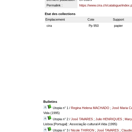
Permalink :
https://www.cira.ch/catalogue/index
Etat des collections
Emplacement
Cote
Support
cira
Pp 950
papier
Bulletins
Utopia n° 1
/
Regina Helena MACHADO
;
José Maria 
Vida (1995)
Utopia n° 2
/
José TAVARES
;
Julio HENRIQUES
;
Mary
Lisboa [Portugal] : Associação cultural A Vida (1995)
Utopia n° 3
/
Nicole THIRION
;
José TAVARES
;
Claudi